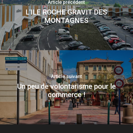
Article précédent
L'ILE ROCHE GRAVIT DES
MONTAGNES
Article suivant
Un peu de volontarisme pour le
commerce !