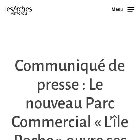
Skip
Menu
Menu
to
main
content
Communiqué de
presse : Le
nouveau Parc
Commercial « L’île