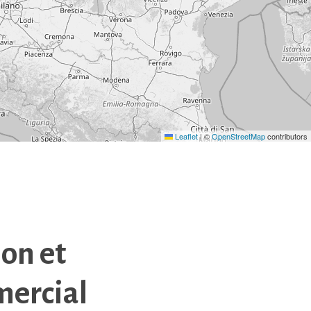
Leaflet
|
©
OpenStreetMap
contributors
on et
mercial