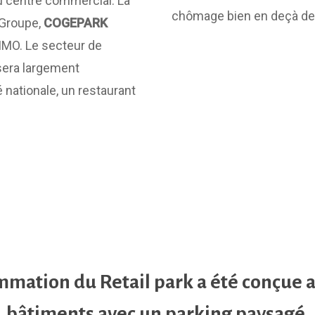
 centre commercial. La
chômage bien en deçà de 
u Groupe,
COGEPARK
IMO. Le secteur de
sera largement
nationale, un restaurant
mation du Retail park a été conçue 
bâtiments avec un parking paysagé.