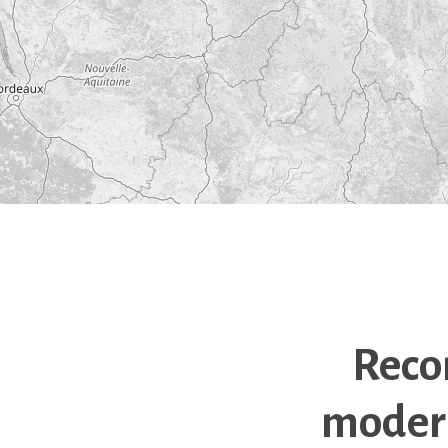
Reco
modern