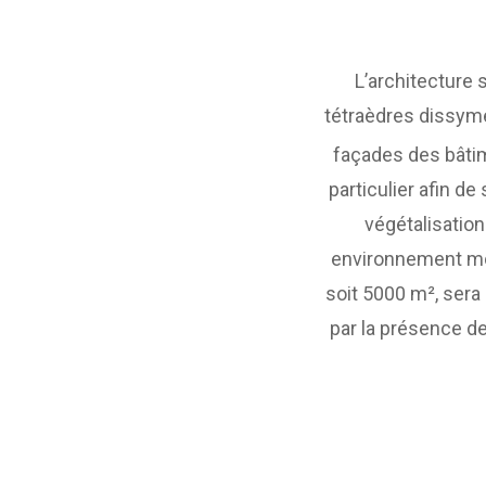
L’architecture
tétraèdres dissymé
façades des bâtim
particulier afin d
végétalisation
environnement mon
soit 5000 m², sera
par la présence de