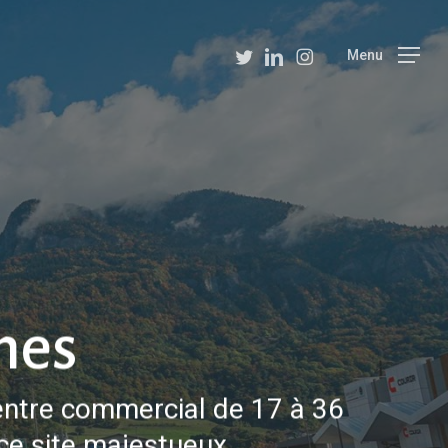
Menu
twitter
linkedin
instagram
Menu
ches
entre commercial de 17 à 36
ce site majestueux.