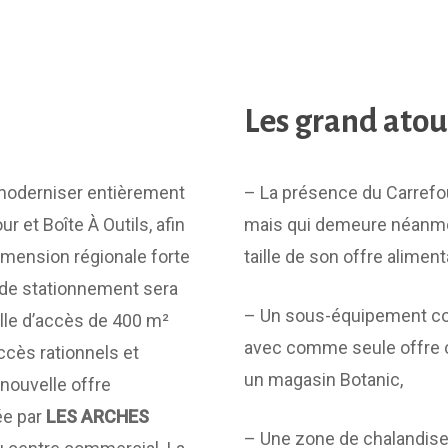
Les grand atou
oderniser entièrement
– La présence du Carrefou
 et Boîte À Outils, afin
mais qui demeure néanmoi
mension régionale forte
taille de son offre aliment
re de stationnement sera
– Un sous-équipement co
lle d’accès de 400 m²
avec comme seule offre c
ccès rationnels et
un magasin Botanic,
 nouvelle offre
ée par
LES ARCHES
– Une zone de chalandise 