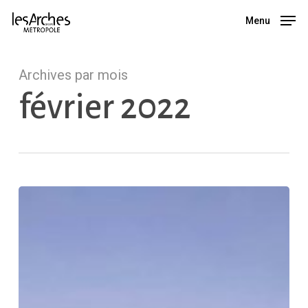
Skip
Menu
Menu
to
main
Archives par mois
content
février 2022
Le
revers
de
la
loi
climat