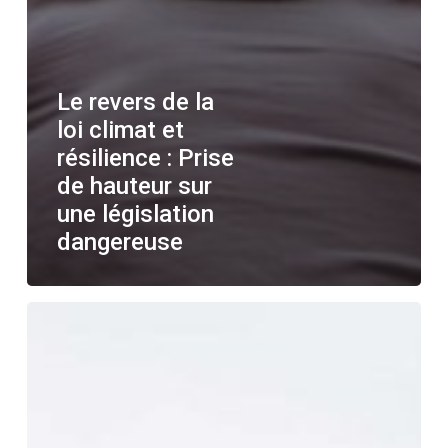
Le revers de la
loi climat et
résilience : Prise
de hauteur sur
une législation
dangereuse
Le
Changement
de
Cap
des