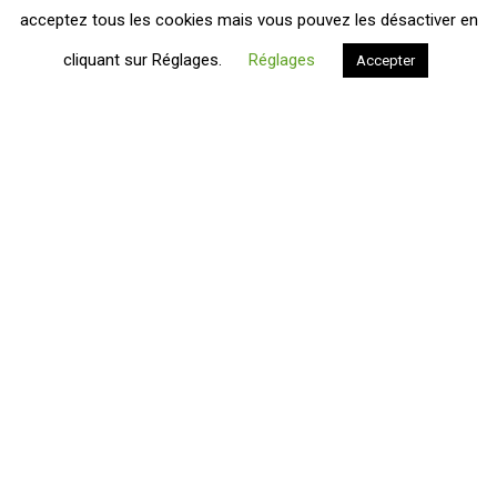
acceptez tous les cookies mais vous pouvez les désactiver en
cliquant sur Réglages.
Réglages
Accepter
Environnement, consommation,
citoyenneté, économie et État :
l’insoluble équation ?
3 juin 2019
Les tops de la loi Elan !
11 mai 2020
Les flops de la loi Élan !
7 mai 2020